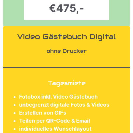
€475,-
Video Gästebuch Digital
ohne Drucker
Tagesmiete
Fotobox inkl. Video Gästebuch
unbegrenzt digitale Fotos & Videos
Erstellen von GIFs
Teilen per QR-Code & Email
individuelles Wunschlayout